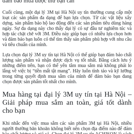
đảm bảo mua được thứ bạn cần
Cuối cùng, một đại lý 3M tại Hà Nội uy tín thường cung cấp một
loạt các sản phẩm đa dạng để bạn lựa chọn. Từ các vật liệu xây
dựng, sản phẩm bảo hộ lao động đến các sản phẩm tiêu dùng hàng
ngày. Sự đa dạng này cho thấy đại lý có sự đầu tư nghiêm túc và
hợp tác chặt chẽ với 3M. Điều này giúp bạn có nhiều lựa chọn hơn
và đảm bảo bạn luôn có thể tìm thấy sản phẩm phù hợp với nhu cầu
và tiêu chuẩn của mình.
Lựa chọn đại lý 3M uy tín tại Hà Nội có thể giúp bạn đảm bảo chất
lượng sản phẩm và nhận được dịch vụ tốt nhất. Bằng cách lưu ý
những điểm trên, bạn có thể yên tâm mua sắm mà không phải lo
lắng về việc bị “tiền mất tật mang”. Hãy luôn tỉnh táo và kỹ lưỡng
trong từng quyết định mua sắm của mình để đảm bảo bạn đang
chọn được sản phẩm tốt nhất cho mình.
Mua hàng tại đại lý 3M uy tín tại Hà Nội –
Giải pháp mua sắm an toàn, giá tốt dành
cho bạn
Khi nhắc đến việc mua sắm các sản phẩm 3M tại Hà Nội, nhiều
người thường băn khoăn không biết nên chọn địa điểm nào để đảm
bảo chất lượng và giá cả. Chọn đại lý 3M uy tín ACHISON là cách