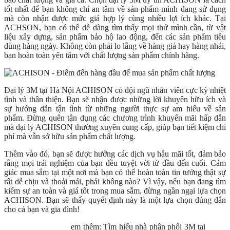
tốt nhất để bạn không chỉ an tâm về sản phẩm mình đang sử dụng
mà còn nhận được mức giá hợp lý cùng nhiều lợi ích khác. Tại
ACHSON, bạn có thể dễ dàng tìm thấy mọi thứ mình cần, từ vật
liệu xây dựng, sản phẩm bảo hộ lao động, đến các sản phẩm tiêu
dùng hàng ngày. Không còn phải lo lắng về hàng giả hay hàng nhái,
bạn hoàn toàn yên tâm với chất lượng sản phẩm chính hãng.
Đại lý 3M tại Hà Nội ACHISON có đội ngũ nhân viên cực kỳ nhiệt
tình và thân thiện. Bạn sẽ nhận được những lời khuyên hữu ích và
sự hướng dẫn tận tình từ những người thực sự am hiểu về sản
phẩm. Đừng quên tận dụng các chương trình khuyến mãi hấp dẫn
mà đại lý ACHISON thường xuyên cung cấp, giúp bạn tiết kiệm chi
phí mà vẫn sở hữu sản phẩm chất lượng.
Thêm vào đó, bạn sẽ được hưởng các dịch vụ hậu mãi tốt, đảm bảo
rằng mọi trải nghiệm của bạn đều tuyệt vời từ đầu đến cuối. Cảm
giác mua sắm tại một nơi mà bạn có thể hoàn toàn tin tưởng thật sự
rất dễ chịu và thoải mái, phải không nào? Vì vậy, nếu bạn đang tìm
kiếm sự an toàn và giá tốt trong mua sắm, đừng ngần ngại lựa chọn
ACHISON. Bạn sẽ thấy quyết định này là một lựa chọn đúng đắn
cho cả bạn và gia đình!
em thêm:
Tìm hiểu nhà phân phối 3M tại