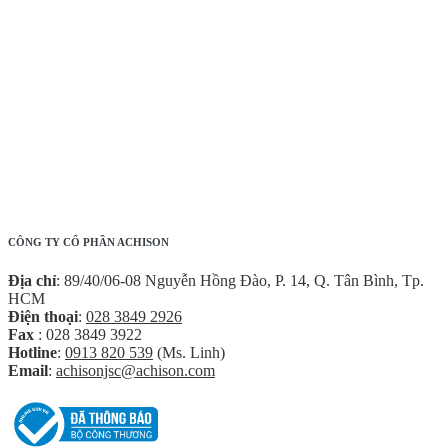
CÔNG TY CỔ PHẦN ACHISON
Địa chỉ
: 89/40/06-08 Nguyễn Hồng Đào, P. 14, Q. Tân Bình, Tp.
HCM
Điện thoại
:
028 3849 2926
Fax
: 028 3849 3922
Hotline
:
0913 820 539
(Ms. Linh)
Email
:
achisonjsc@achison.com