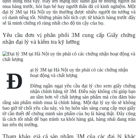
định dùng bữa vậy. Hãy lên mạng đọc đánh giá từ những người đã
mua hàng trước, hỏi bạn bè hay người thân đã có kinh nghiệm. Một
đại lý 3M tại Hà Nội uy tín thường được nhiều người tin tưởng và
có danh tiếng tốt. Những phản hồi tích cực từ khách hàng trước đây
sẽ là minh chứng rõ ràng nhất cho độ tin cậy của họ.
Yêu cầu đơn vị phân phối 3M cung cấp Giấy chứng
nhận đại lý và kiểm tra kỹ lưỡng
ại lý 3M tại Hà Nội uy tín phải có các chứng nhận
Đ
hoạt động và chất lượng
Đừng ngần ngại yêu cầu đại lý cho xem giấy chứng
nhận chính hãng từ 3M. Điều này không chỉ giúp bạn
an tâm hơn về chất lượng sản phẩm mà còn đảm bảo
rằng sản phẩm mình mua là chính hãng. Một đại lý uy tín sẽ không
bao giờ từ chối yêu cầu này, và họ luôn sẵn sàng cung cấp mọi giấy
tờ cần thiết để chứng minh sản phẩm của họ là hàng thật. Đây cũng
là cách tốt nhất để bạn tránh xa khỏi hàng giả, hàng nhái đang tràn
lan trên thị trường.
Tham khảo giá cả sản phẩm 3M của các đại lý khác