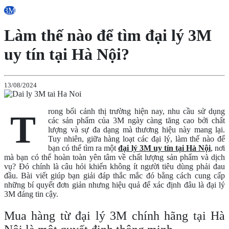
3M
Làm thế nào để tìm đại lý 3M
uy tín tại Hà Nội?
13/08/2024
rong bối cảnh thị trường hiện nay, nhu cầu sử dụng
T
các sản phẩm của 3M ngày càng tăng cao bởi chất
lượng và sự đa dạng mà thương hiệu này mang lại.
Tuy nhiên, giữa hàng loạt các đại lý, làm thế nào để
bạn có thể tìm ra một
đại lý 3M uy tín tại Hà Nội
, nơi
mà bạn có thể hoàn toàn yên tâm về chất lượng sản phẩm và dịch
vụ? Đó chính là câu hỏi khiến không ít người tiêu dùng phải đau
đầu. Bài viết giúp bạn giải đáp thắc mắc đó bằng cách cung cấp
những bí quyết đơn giản nhưng hiệu quả để xác định đâu là đại lý
3M đáng tin cậy.
Mua hàng từ đại lý 3M chính hãng tại Hà