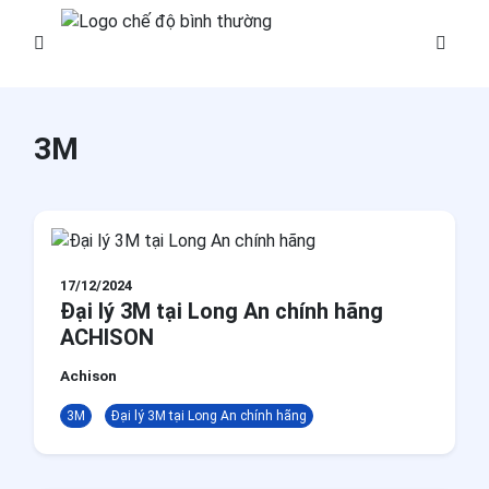
Trang chủ
3M
Bảo hộ lao động
Thiết bị phòng sạch
Giải pháp văn phòng
17/12/2024
Đại lý 3M tại Long An chính hãng
Giải pháp hàng tiêu dùng
ACHISON
Giải pháp công nghiệp
Achison
Năng lượng
3M
Đại lý 3M tại Long An chính hãng
Giáo dục