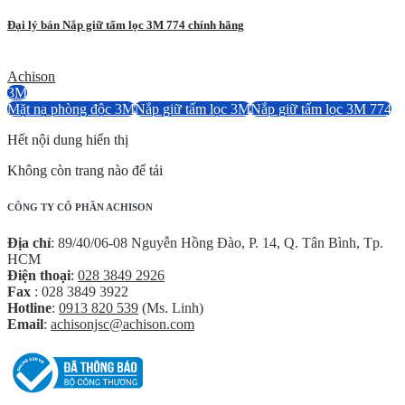
Đại lý bán Nắp giữ tấm lọc 3M 774 chính hãng
Achison
3M
Mặt nạ phòng độc 3M
Nắp giữ tấm lọc 3M
Nắp giữ tấm lọc 3M 774
Hết nội dung hiển thị
Không còn trang nào để tải
CÔNG TY CỔ PHẦN ACHISON
Địa chỉ
: 89/40/06-08 Nguyễn Hồng Đào, P. 14, Q. Tân Bình, Tp.
HCM
Điện thoại
:
028 3849 2926
Fax
: 028 3849 3922
Hotline
:
0913 820 539
(Ms. Linh)
Email
:
achisonjsc@achison.com