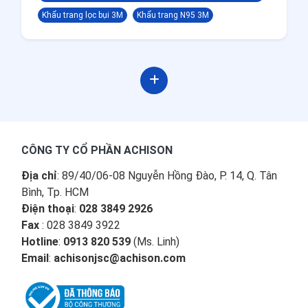
Khẩu trang lọc bụi 3M
Khẩu trang N95 3M
CÔNG TY CỔ PHẦN ACHISON
Địa chỉ
: 89/40/06-08 Nguyễn Hồng Đào, P. 14, Q. Tân
Bình, Tp. HCM
Điện thoại
:
028 3849 2926
Fax
: 028 3849 3922
Hotline
:
0913 820 539
(Ms. Linh)
Email
:
achisonjsc@achison.com