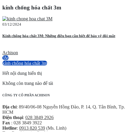
kính chống hóa chất 3m
03/12/2024
Kính chống hóa chất 3M: Những điều bạn cần biết để bảo vệ đôi mắt
Achison
3M
kính chống hóa chất 3m
Hết nội dung hiển thị
Không còn trang nào để tải
CÔNG TY CỔ PHẦN ACHISON
Địa chỉ
: 89/40/06-08 Nguyễn Hồng Đào, P. 14, Q. Tân Bình, Tp.
HCM
Điện thoại
:
028 3849 2926
Fax
: 028 3849 3922
Hotline
:
0913 820 539
(Ms. Linh)