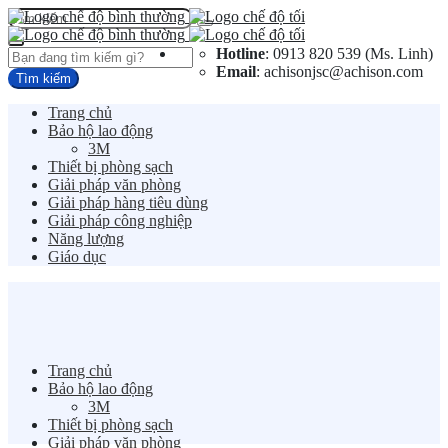
Hotline
: 0913 820 539 (Ms. Linh)
Email
: achisonjsc@achison.com
Trang chủ
Bảo hộ lao động
3M
Thiết bị phòng sạch
Giải pháp văn phòng
Giải pháp hàng tiêu dùng
Giải pháp công nghiệp
Năng lượng
Giáo dục
Trang chủ
Bảo hộ lao động
3M
Thiết bị phòng sạch
Giải pháp văn phòng