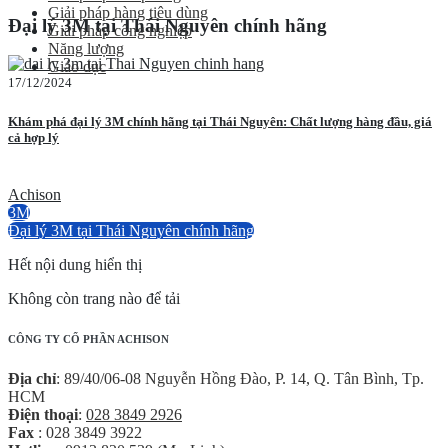
Giải pháp hàng tiêu dùng
Đại lý 3M tại Thái Nguyên chính hãng
Giải pháp công nghiệp
Năng lượng
Giáo dục
17/12/2024
Khám phá đại lý 3M chính hãng tại Thái Nguyên: Chất lượng hàng đầu, giá
cả hợp lý
Achison
3M
Đại lý 3M tại Thái Nguyên chính hãng
Hết nội dung hiển thị
Không còn trang nào để tải
CÔNG TY CỔ PHẦN ACHISON
Địa chỉ
: 89/40/06-08 Nguyễn Hồng Đào, P. 14, Q. Tân Bình, Tp.
HCM
Điện thoại
:
028 3849 2926
Fax
: 028 3849 3922