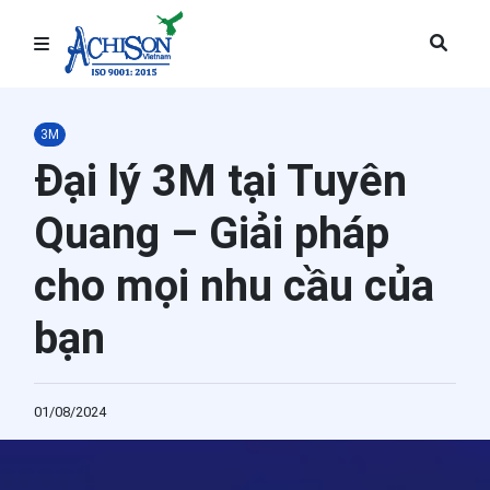
Trang chủ
3M
Bảo hộ lao động
Đại lý 3M tại Tuyên
Thiết bị phòng sạch
Quang – Giải pháp
Giải pháp văn phòng
cho mọi nhu cầu của
Giải pháp hàng tiêu dùng
bạn
Giải pháp công nghiệp
01/08/2024
Năng lượng
Giáo dục