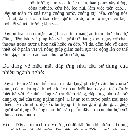
môi trường làm việc khác nhau, bao gồm: xây dựng,
công nghiệp, cứu hộ, leo núi, làm việc trên cao,…
Dây an toàn có khả năng chống nước, chống bụi bẩn, chống hóa
chất tốt, đảm bảo an toàn cho người lao động trong mọi điều kiện
thời tiết và môi trường làm việc.
Dây an toàn còn được trang bị các tính năng an toàn như khóa tự
động, đệm bảo vệ, giúp bảo vệ người sử dụng khỏi nguy cơ chấn
thương trong trường hợp ngã hoặc va đập. Ví dụ, đệm bảo vệ được
thiết kế ở phần vai và hông giúp giảm thiểu lực tác động lên cơ thể
khi ngã, đảm bảo an toàn cho người sử dụng.
Đa dạng về mẫu mã, đáp ứng nhu cầu sử dụng của
nhiều ngành nghề:
Dây an toàn 3M có nhiều mẫu mã đa dạng, phù hợp với nhu cầu sử
dụng của nhiều ngành nghề khác nhau. Mỗi loại dây an toàn được
thiết kế với các tính năng và ưu điểm riêng, đáp ứng nhu cầu sử
dụng cụ thể của từng ngành nghề. Dây an toàn được phân loại theo
nhiều tiêu chí như: độ dài, tải trọng, tính năng, ứng dụng,… giúp
người sử dụng dễ dàng chọn lựa sản phẩm dây an toàn phù hợp với
nhu cầu của mình.
Ví dụ: Dây an toàn cho xây dựng có độ dài lớn, chịu được tải trọng
cao, phù hợp với môi trường làm việc trên cao. Dây an toàn cho cứu