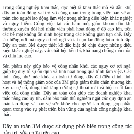
Trong công nghiệp khai thác, đặc biệt là khai thác mỏ và dầu khí,
dây an toàn đóng vai trò vô cùng quan trọng trong việc bảo vệ an
toàn cho người lao động làm việc trong những điều kiện khắc nghiệt
và nguy hiểm. Công việc tại các hầm mỏ, giàn khoan dầu khí
thường xuyên đòi hỏi nhân viên phải hoạt động ở độ cao lớn, trên
các bề mặt không ổn định hoặc trong các không gian hạn chế. Đây
là những nơi mà nguy cơ rơi ngã và tai nạn lao động luôn rình rập.
Dây an toàn 3M được thiết kế đặc biệt để chịu được những điều
kiện khắc nghiệt này, với chất liệu bền bỉ, khả năng chống mài mòn
và chịu lực cao.
Sản phẩm này giúp bảo vệ công nhân khỏi các nguy cơ rơi ngã,
giúp họ duy trì sự ổn định và linh hoạt trong quá trình làm việc. Các
tính năng như móc khóa an toàn tự động, dây đai điều chỉnh linh
hoạt và hệ thống giảm xóc của 3M giúp giảm thiểu chấn thương khi
xảy ra sự cố, đồng thời tăng cường sự thoải mái và hiệu suất làm
việc của công nhân. Dây an toàn còn giúp các doanh nghiệp khai
thác nâng cao uy tín, đảm bảo tuân thủ nghiêm ngặt các quy định an
toàn lao động và bảo vệ sức khỏe cho người lao động, góp phần
quan trọng vào sự phát triển bền vững của ngành công nghiệp khai
thác.
Dây an toàn 3M được sử dụng phổ biến trong công tác
bảo trì, sửa chữa trên cao