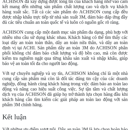
ACHISON đã xây dựng được lòng tin của khách hàng nhờ vào cam
kết mang đến những sản phẩm chất lượng cao và dịch vụ khách
hàng xuất sắc. Tất cả các sản phẩm do ACHISON cung cấp đều
được nhập khẩu trực tiếp từ nhà sản xuất 3M, đảm bảo đáp ứng đầy
đủ các tiêu chuẩn an toàn quốc tế và luôn có nguồn gốc rõ ràng.
ACHISON cung cấp một danh mục sản phẩm đa dạng, phù hợp với
nhiều nhu cầu sử dụng khác nhau. Khách hàng có thể tìm thấy các
loại dây an toàn toàn thân, dây an toàn nửa thân, và dây an toàn
định vị tại ACHI. Sản phẩm dây an toàn 3M do ACHISON phân
phối không chỉ đảm bảo chất lượng và độ bền cao, mà còn được
kiểm tra nghiêm ngặt qua từng khâu sản xuất và nhập khẩu, giúp
bảo vệ an toàn tối đa cho người lao động.
Với sự chuyên nghiệp và uy tín, ACHISON không chỉ là một nhà
cung cấp sản phẩm mà còn là đối tác đáng tin cậy của các doanh
nghiệp, đồng hành cùng khách hàng trong việc đảm bảo an toàn lao
động và nâng cao hiệu suất công việc. Sự tận tâm và chất lượng
dịch vụ của ACHISON đã giúp họ trở thành lựa chọn hàng đầu khi
khách hàng cần tìm kiếm các giải pháp an toàn lao động với sản
phẩm 3M chính hãng.
Kết luận
Với những ưu điểm vượt trội, Dây an toàn 3M là lựa chọn hoàn hảo