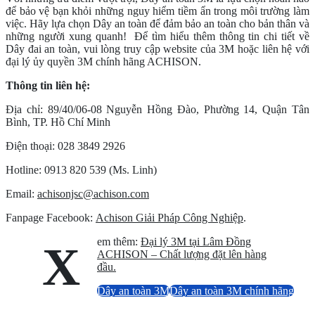
để bảo vệ bạn khỏi những nguy hiểm tiềm ẩn trong môi trường làm
việc. Hãy lựa chọn Dây an toàn để đảm bảo an toàn cho bản thân và
những người xung quanh!
Để tìm hiểu thêm thông tin chi tiết về
Dây đai an toàn, vui lòng truy cập website của 3M hoặc liên hệ với
đại lý ủy quyền 3M chính hãng ACHISON.
Thông tin liên hệ:
Địa chỉ: 89/40/06-08 Nguyễn Hồng Đào, Phường 14, Quận Tân
Bình, TP. Hồ Chí Minh
Điện thoại: 028 3849 2926
Hotline: 0913 820 539 (Ms. Linh)
Email:
achisonjsc@achison.com
Fanpage Facebook:
Achison Giải Pháp Công Nghiệp
.
em thêm:
Đại lý 3M tại Lâm Đồng
X
ACHISON – Chất lượng đặt lên hàng
đầu.
Dây an toàn 3M
Dây an toàn 3M chính hãng