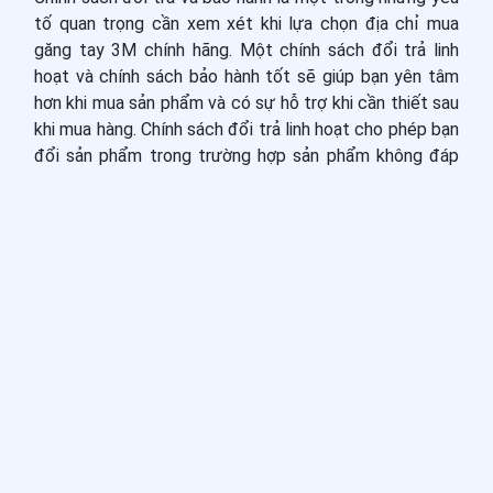
tố quan trọng cần xem xét khi lựa chọn địa chỉ mua
găng tay 3M chính hãng. Một chính sách đổi trả linh
hoạt và chính sách bảo hành tốt sẽ giúp bạn yên tâm
hơn khi mua sản phẩm và có sự hỗ trợ khi cần thiết sau
khi mua hàng. Chính sách đổi trả linh hoạt cho phép bạn
đổi sản phẩm trong trường hợp sản phẩm không đáp
ứng được nhu cầu của bạn hoặc có bất kỳ lỗi kỹ thuật
nào. Điều này giúp bạn có cơ hội lựa chọn lại sản phẩm
phù hợp hơn hoặc được hoàn lại tiền một cách thuận
tiện và nhanh chóng.
Bên cạnh đó, chính sách bảo hành tốt giúp bạn yên tâm
hơn về chất lượng của sản phẩm và sự hỗ trợ sau khi
mua hàng. Một chính sách bảo hành có thời gian bảo
hành dài và điều kiện bảo hành rõ ràng sẽ giúp bạn dễ
dàng khi cần sửa chữa hoặc thay thế sản phẩm trong
trường hợp có vấn đề kỹ thuật xảy ra. Đặc biệt, việc
lựa chọn địa chỉ mua găng tay 3M chính hãng có chính
sách đổi trả và bảo hành tốt không chỉ giúp bạn yên