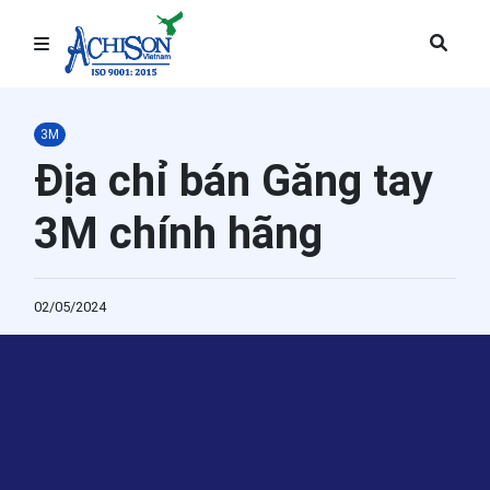
Trang chủ
3M
Bảo hộ lao động
Địa chỉ bán Găng tay
Thiết bị phòng sạch
3M chính hãng
Giải pháp văn phòng
02/05/2024
Giải pháp hàng tiêu dùng
Giải pháp công nghiệp
Năng lượng
Giáo dục