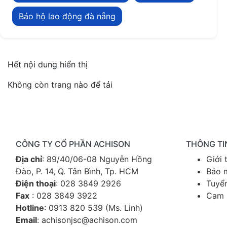
Bảo hộ lao động đà nẵng
Hết nội dung hiển thị
Không còn trang nào để tải
CÔNG TY CỔ PHẦN ACHISON
THÔNG TI
Địa chỉ
: 89/40/06-08 Nguyễn Hồng
Giới 
Đào, P. 14, Q. Tân Bình, Tp. HCM
Bảo m
Điện thoại
:
028 3849 2926
Tuyể
Fax
: 028 3849 3922
Cam 
Hotline
:
0913 820 539
(Ms. Linh)
Email
:
achisonjsc@achison.com