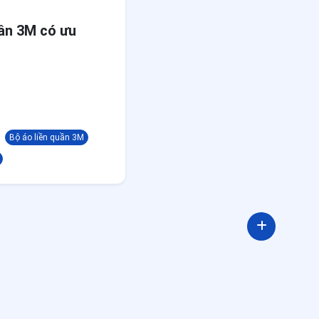
uần 3M có ưu
Bộ áo liền quần 3M