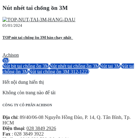
Nút nhét tai chống ồn 3M
05/01/2024
TOP nút tai chống ồn 3M bán chạy nhất
Achison
3M
Nút bịt tai chống ồn 3M
Nút nhét tai chống ồn 3M
Nút tai 3M
Nút tai
chống ồn 3M
Nút tai chống ồn 3M 312-1223
Hết nội dung hiển thị
Không còn trang nào để tải
CÔNG TY CỔ PHẦN ACHISON
Địa chỉ
: 89/40/06-08 Nguyễn Hồng Đào, P. 14, Q. Tân Bình, Tp.
HCM
Điện thoại
:
028 3849 2926
Fax
: 028 3849 3922